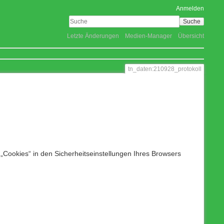
Anmelden
Suche
Letzte Änderungen
Medien-Manager
Übersicht
tn_daten:210928_protokoll
Ältere 
Links h
Nach o
„Cookies“ in den Sicherheitseinstellungen Ihres Browsers