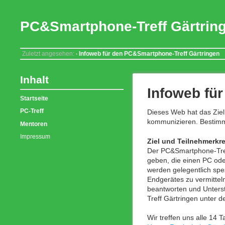
PC&Smartphone-Treff Gärtrin
Zuletzt angesehen:
Infoweb für den PC&Smartphone-Treff Gärtringen
•
Inhalt
Infoweb fü
Startseite
PC-Treff
Dieses Web hat das Ziel
kommunizieren. Bestimmt
Mentoren
Impressum
Ziel und Teilnehmerkre
Der PC&Smartphone-Treff
geben, die einen PC ode
werden gelegentlich spe
Endgerätes zu vermittel
beantworten und Unterst
Treff Gärtringen unter 
Wir treffen uns alle 14