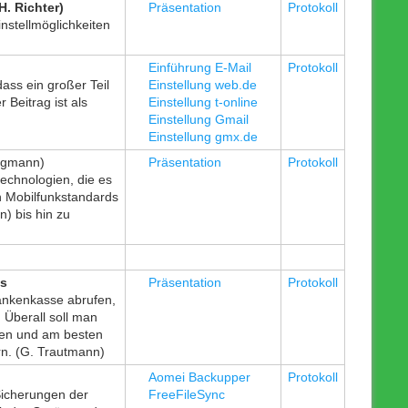
. Richter)
Präsentation
Protokoll
nstellmöglichkeiten
Einführung E-Mail
Protokoll
ass ein großer Teil
Einstellung web.de
 Beitrag ist als
Einstellung t-online
Einstellung Gmail
Einstellung gmx.de
rgmann)
Präsentation
Protokoll
echnologien, die es
n Mobilfunkstandards
) bis hin zu
es
Präsentation
Protokoll
rankenkasse abrufen,
.
Überall soll man
ken und am besten
rn. (G. Trautmann)
Aomei Backupper
Protokoll
Sicherungen der
FreeFileSync