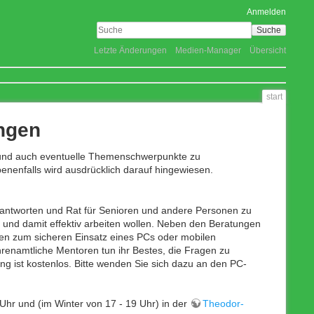
Anmelden
Suche
Letzte Änderungen
Medien-Manager
Übersicht
start
ingen
Quellte
en und auch eventuelle Themenschwerpunkte zu
Ältere 
nenfalls wird ausdrücklich darauf hingewiesen.
Links h
Nach o
eantworten und Rat für Senioren und andere Personen zu
 und damit effektiv arbeiten wollen. Neben den Beratungen
en zum sicheren Einsatz eines PCs oder mobilen
renamtliche Mentoren tun ihr Bestes, die Fragen zu
g ist kostenlos. Bitte wenden Sie sich dazu an den PC-
Uhr und (im Winter von 17 - 19 Uhr) in der
Theodor-