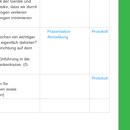
it der Geräte und
siko, dass wir durch
ngen verlieren
ungen minimieren.
Präsentation
Protokoll
schen ein wichtiger
Anmeldung
eigentlich dahinter?
inrichtung auf dem
inführung in die
rankenkasse. (G.
Protokoll
r für
hen sowie
nn)