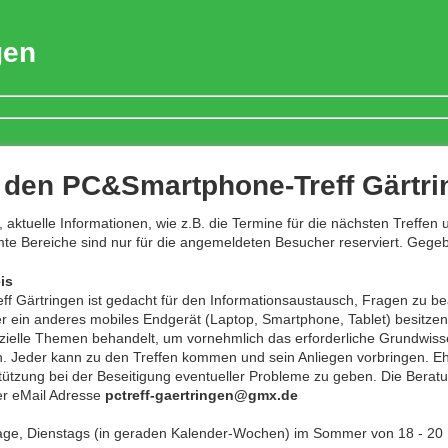
gen
r den PC&Smartphone-Treff Gärtr
, aktuelle Informationen, wie z.B. die Termine für die nächsten Treff
e Bereiche sind nur für die angemeldeten Besucher reserviert. Gegebe
is
 Gärtringen ist gedacht für den Informationsaustausch, Fragen zu b
r ein anderes mobiles Endgerät (Laptop, Smartphone, Tablet) besitzen
zielle Themen behandelt, um vornehmlich das erforderliche Grundwiss
n. Jeder kann zu den Treffen kommen und sein Anliegen vorbringen. Eh
ützung bei der Beseitigung eventueller Probleme zu geben. Die Beratun
der eMail Adresse
pctreff-gaertringen@gmx.de
 Tage, Dienstags (in geraden Kalender-Wochen) im Sommer von 18 - 20 