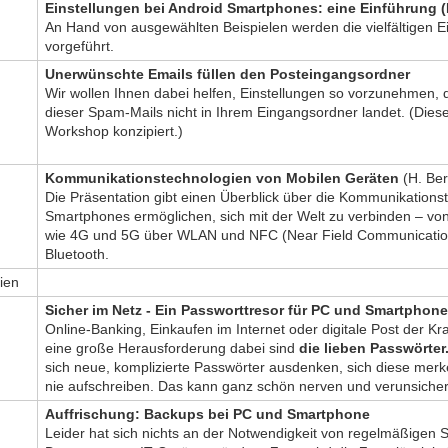
Einstellungen bei Android Smartphones: eine Einführung (H
An Hand von ausgewählten Beispielen werden die vielfältigen Ei
vorgeführt.
Unerwünschte Emails füllen den Posteingangsordner
Wir wollen Ihnen dabei helfen, Einstellungen so vorzunehmen, d
dieser Spam-Mails nicht in Ihrem Eingangsordner landet. (Dieser
Workshop konzipiert.)
Kommunikationstechnologien von Mobilen Geräten
(H. Be
Die Präsentation gibt einen Überblick über die Kommunikationst
Smartphones ermöglichen, sich mit der Welt zu verbinden – vo
wie 4G und 5G über WLAN und NFC (Near Field Communication
Bluetooth.
rien
Sicher im Netz - Ein Passworttresor für PC und Smartphon
Online-Banking, Einkaufen im Internet oder digitale Post der K
eine große Herausforderung dabei sind
die lieben Passwörter
sich neue, komplizierte Passwörter ausdenken, sich diese mer
nie aufschreiben. Das kann ganz schön nerven und verunsiche
Auffrischung: Backups bei PC und Smartphone
Leider hat sich nichts an der Notwendigkeit von regelmäßigen 