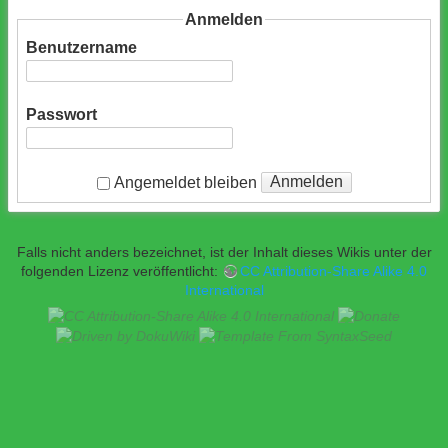
Anmelden
Benutzername
Passwort
Anmelden
Angemeldet bleiben
Falls nicht anders bezeichnet, ist der Inhalt dieses Wikis unter der
folgenden Lizenz veröffentlicht:
CC Attribution-Share Alike 4.0
International