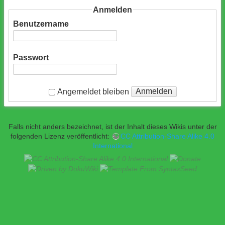
Anmelden
Benutzername
Passwort
Anmelden
Angemeldet bleiben
Falls nicht anders bezeichnet, ist der Inhalt dieses Wikis unter der
folgenden Lizenz veröffentlicht:
CC Attribution-Share Alike 4.0
International